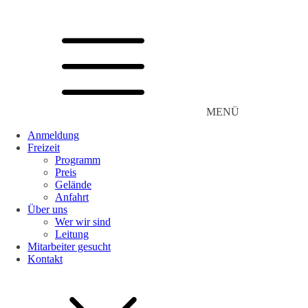
MENÜ
Anmeldung
Freizeit
Programm
Preis
Gelände
Anfahrt
Über uns
Wer wir sind
Leitung
Mitarbeiter gesucht
Kontakt